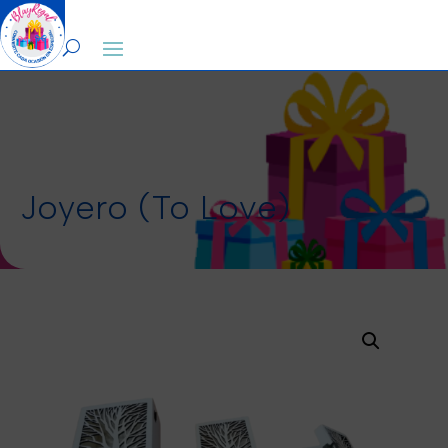
0
Joyero (To Love)