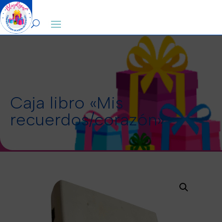
0
Caja libro «Mis
recuerdos/corazón»