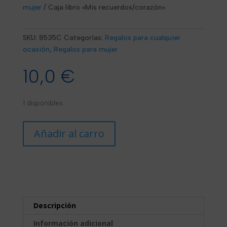
mujer
/
Caja libro «Mis recuerdos/corazón»
SKU:
8535C
Categorías:
Regalos para cualquier
ocasión
,
Regalos para mujer
10,0
€
1 disponibles
Caja
Añadir al carro
libro
"Mis
recuerdos/corazón"
cantidad
Descripción
Información adicional