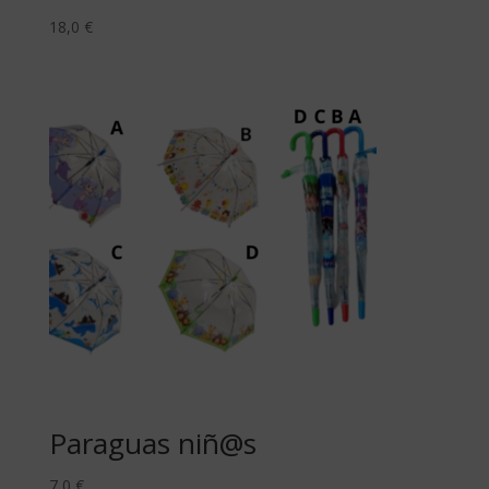
18,0
€
Paraguas niñ@s
7,0
€