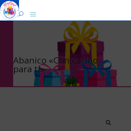
0
Abanico «Con cariño
para tí»