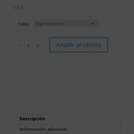
5,0
€
Color
Abanico
Añadir al carrito
"Con
cariño
para
tí"
cantidad
Descripción
Información adicional